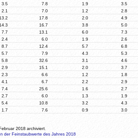
3.5
7.8
1.9
3.5
2.1
7.0
1.2
2.8
13.2
17.8
2.0
4.9
14.3
16.7
3.8
5.0
7.7
13.1
6.0
7.3
2.4
6.0
1.9
2.6
8.7
12.4
5.7
6.8
5.7
7.9
4.3
5.3
5.8
32.6
3.1
4.6
2.9
15.1
2.0
3.7
2.3
6.6
1.2
1.8
4.1
6.7
2.2
2.9
7.4
25.6
1.6
2.7
2.7
6.0
1.3
1.9
5.4
10.8
3.2
4.3
1.7
7.6
0.9
3.0
Februar 2018 archiviert.
n der Feinstaubwerte des Jahres 2018