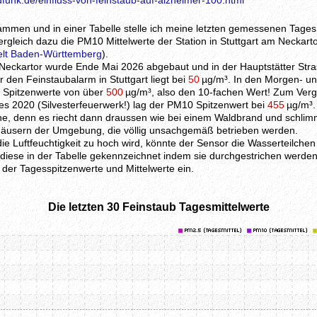
funk.de/einfluss-von-feinstaub-auf-alzheimer-100.html
ammen und in einer Tabelle stelle ich meine letzten gemessenen Tages
rgleich dazu die PM10 Mittelwerte der Station in Stuttgart am Neckarto
elt Baden-Württemberg
).
eckartor wurde Ende Mai 2026 abgebaut und in der Hauptstätter Stra
den Feinstaubalarm in Stuttgart liegt bei
50
µg/m³. In den Morgen- u
l Spitzenwerte von über
500
µg/m³, also den 10-fachen Wert! Zum Vergl
s 2020 (Silvesterfeuerwerk!) lag der PM10 Spitzenwert bei
455
µg/m³.
che, denn es riecht dann draussen wie bei einem Waldbrand und schlim
Häusern der Umgebung, die völlig unsachgemäß betrieben werden.
ie Luftfeuchtigkeit zu hoch wird, könnte der Sensor die Wasserteilche
iese in der Tabelle gekennzeichnet indem sie durchgestrichen werden
 der Tagesspitzenwerte und Mittelwerte ein.
Die letzten 30 Feinstaub Tagesmittelwerte