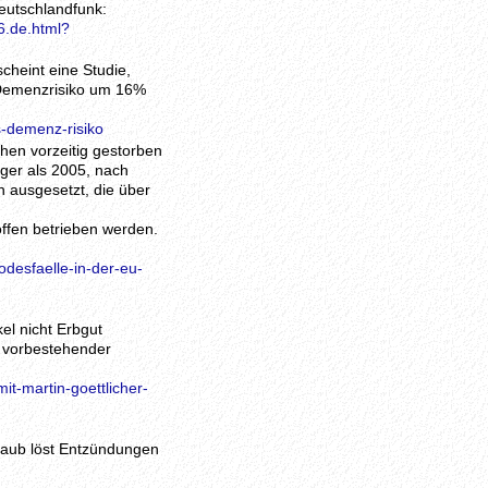
eutschlandfunk:
6.de.html?
cheint eine Studie,
 Demenzrisiko um 16%
s-demenz-risiko
hen vorzeitig gestorben
iger als 2005, nach
 ausgesetzt, die über
offen betrieben werden.
desfaelle-in-der-eu-
el nicht Erbgut
s vorbestehender
t-martin-goettlicher-
staub löst Entzündungen