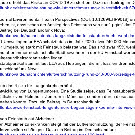
staub erhöht das Risiko an COVID-19 zu sterben. Dazu ein Beitrag im D
funk.de/feinstaubbelastung-wie-luftverschmutzung-die-sterblichkeit.67
journal Environmental Health Perspectives (DOI: 10.1289/EHP9018) ers
hen ist, dass schon der Anstieg des Feinstaubs von nur 1 µg/m³ das
 Beitrag bei Deutschlandfunk Nova:
dfunknova.de/nachrichten/us-langzeitstudie-feinstaub-erhoeht-wohl-da
EU-Umweltagentur EEA schätzt, dass im Jahr 2020 etwa 240.000 Mensc
ihrer Umgebung stark mit Feinstaub belastet war. Das sind zwar 45% wen
nd aber immer noch fast alle Stadtbewohner in der EU Feinstaubwerten
ltgesundheitsorganisation liegen.
nstaubpartikel stammt laut EEA aus Heizungen, die mit fossilen Brennst
eutschlandfunk Nova:
dfunknova.de/nachrichten/luftverschmutzung-rund-240-000-vorzeitige-to
aub das Risiko für Lungenkrebs erhöht
ntwicklung von Lungentumoren. Eine Studie zeige, dass Feinstaubpartik
öttlicher vom Helmholtz Zentrum in München, sondern durch diese au
stehen könnte. Dazu ein Beitrag im Deutschlandfunk:
dfunk.de/wie-feinstaub-lungentumore-beguenstigen-koennte-interview-mi
s von Feinstaub auf Alzheimer
 an Alzheimer zu erkranken steigt mit der Luftverschmutzung, der Fein
Nervenzellen schädigen. Dazu ein Beitrag im Deutschlandfunk: