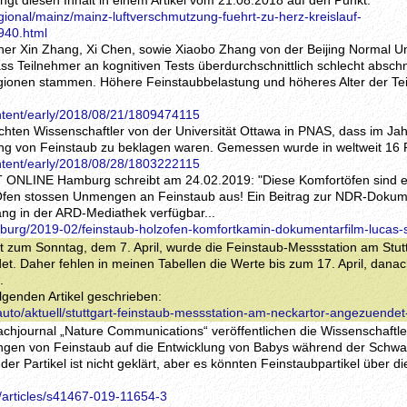
ringt diesen Inhalt in einem Artikel vom 21.08.2018 auf den Punkt:
gional/mainz/mainz-luftverschmutzung-fuehrt-zu-herz-kreislauf-
940.html
her Xin Zhang, Xi Chen, sowie Xiaobo Zhang von der Beijing Normal Uni
 Teilnehmer an kognitiven Tests überdurchschnittlich schlecht abschn
gionen stammen. Höhere Feinstaubbelastung und höheres Alter der Te
ntent/early/2018/08/21/1809474115
chten Wissenschaftler von der Universität Ottawa in PNAS, dass im Jah
ung von Feinstaub zu beklagen waren. Gemessen wurde in weltweit 16
ntent/early/2018/08/28/1803222115
IT ONLINE Hamburg schreibt am 24.02.2019: "Diese Komfortöfen sind 
Öfen stossen Unmengen an Feinstaub aus! Ein Beitrag zur NDR-Dokum
lang in der ARD-Mediathek verfügbar...
mburg/2019-02/feinstaub-holzofen-komfortkamin-dokumentarfilm-lucas-
ht zum Sonntag, dem 7. April, wurde die Feinstaub-Messstation am Stut
. Daher fehlen in meinen Tabellen die Werte bis zum 17. April, danac
.
lgenden Artikel geschrieben:
/auto/aktuell/stuttgart-feinstaub-messstation-am-neckartor-angezuende
achjournal „Nature Communications“ veröffentlichen die Wissenschaftl
ungen von Feinstaub auf die Entwicklung von Babys während der Schwa
der Partikel ist nicht geklärt, aber es könnten Feinstaubpartikel über d
/articles/s41467-019-11654-3