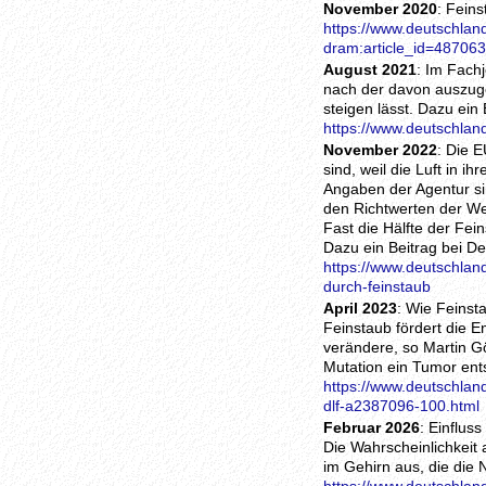
November 2020
: Fein
https://www.deutschland
dram:article_id=487063
August 2021
: Im Fach
nach der davon auszuge
steigen lässt. Dazu ein
https://www.deutschlan
November 2022
: Die 
sind, weil die Luft in 
Angaben der Agentur si
den Richtwerten der We
Fast die Hälfte der Fei
Dazu ein Beitrag bei D
https://www.deutschlan
durch-feinstaub
April 2023
: Wie Feinst
Feinstaub fördert die E
verändere, so Martin G
Mutation ein Tumor ent
https://www.deutschlan
dlf-a2387096-100.html
Februar 2026
: Einflus
Die Wahrscheinlichkeit
im Gehirn aus, die die 