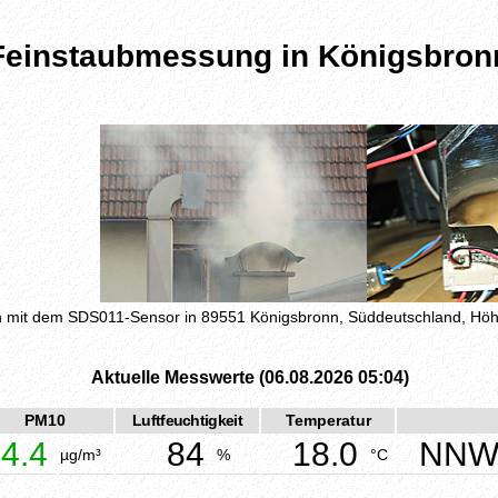
Feinstaubmessung in Königsbron
mit dem SDS011-Sensor in 89551 Königsbronn, Süddeutschland, H
Aktuelle Messwerte (06.08.2026 05:04)
PM10
Luftfeuchtigkeit
Temperatur
4.4
84
18.0
NN
µg/m³
%
°C