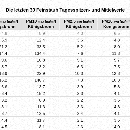
Die letzten 30 Feinstaub Tagesspitzen- und Mittelwerte
PM10
PM2.5
PM10
max [µg/m³]
max [µg/m³]
avg [µg/m³]
avg [µg/m³
gsbronn
Königsbronn
Königsbronn
Königsbronn
4.8
8.9
4.3
6.5
5.9
12.4
3.6
4.8
21.2
33.5
5.2
8.0
14.4
134.4
7.6
11.3
9.6
10.8
5.1
5.7
8.7
13.2
6.3
7.5
13.9
22.9
10.3
12.8
16.2
140.7
7.3
10.3
6.6
13.7
3.9
5.8
3.4
15.2
2.3
4.1
3.2
8.9
2.2
3.5
8.1
11.3
3.6
4.8
3.7
12.5
2.4
4.1
4.4
11.7
2.1
3.6
4.5
8.1
2.6
4.0