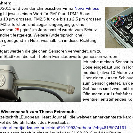
ahren:
DS011 wird von der chinesischen Firma
Nova Fitness
r gibt jeweils einen Wert für PM10 und PM2.5 aus.
zu 10 µm grossen, PM2.5 für die bis zu 2,5 µm grossen
PM2.5 Teilchen sind sogar lungengängig, eine
nze von
25
µg/m³ im Jahresmittel wurde zum Schutz
dheit festgelegt. Weitere (widersprüchliche)
ch genügend im Netz, weshalb ich in diese Richtung
nke.
ttgart werden die gleichen Sensoren verwendet, um zu
 im Stadtkern die sehr hohen Feinstaubwerte gemessen werden.
Ich habe meinen Sensor in
Dose eingebaut und in Höh
montiert, etwa 10 Meter vo
Über einen kurzen Schlauc
zum Sensor geleitet, an de
Gehäuses sind zwei mit fe
Öffnungen zur Luftabfuhr u
eventuell entstehendes K
r Wissenschaft zum Thema Feinstaub:
zeitschrift „European Heart Journal“, die weltweit annerkannteste kardio
kel die Gefährlichkeit des Feinstaubs.
om/eurheartj/advance-article/doi/10.1093/eurheartj/ehy481/5074161