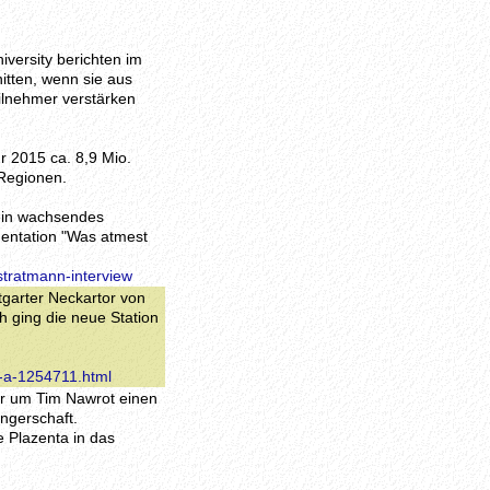
versity berichten im
itten, wenn sie aus
ilnehmer verstärken
r 2015 ca. 8,9 Mio.
 Regionen.
ein wachsendes
entation "Was atmest
stratmann-interview
tgarter Neckartor von
h ging die neue Station
t-a-1254711.html
er um Tim Nawrot einen
ngerschaft.
ie Plazenta in das