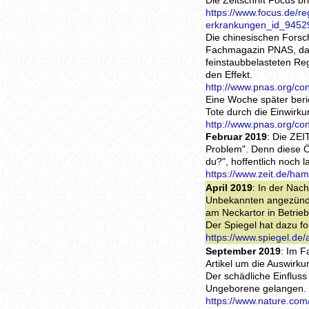
Die Zeitschrift Focus b
https://www.focus.de/re
erkrankungen_id_9452
Die chinesischen Forsc
Fachmagazin PNAS, dass
feinstaubbelasteten Re
den Effekt.
http://www.pnas.org/co
Eine Woche später beri
Tote durch die Einwirk
http://www.pnas.org/co
Februar 2019
: Die ZE
Problem". Denn diese 
du?", hoffentlich noch 
https://www.zeit.de/ha
April 2019
: In der Nac
Unbekannten angezündet
am Neckartor in Betrieb
Der Spiegel hat dazu fo
https://www.spiegel.de
September 2019
: Im F
Artikel um die Auswirk
Der schädliche Einfluss 
Ungeborene gelangen.
https://www.nature.com