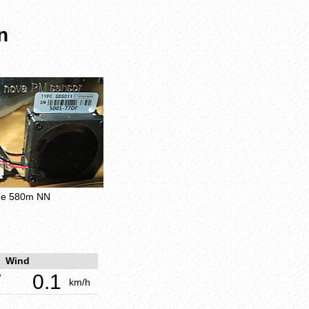
n
öhe 580m NN
Wind
W
0.1
km/h