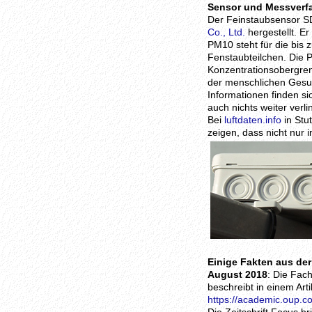
Sensor und Messverf
Der Feinstaubsensor S
Co., Ltd.
hergestellt. E
PM10 steht für die bis 
Fenstaubteilchen. Die 
Konzentrationsobergre
der menschlichen Gesun
Informationen finden si
auch nichts weiter verli
Bei
luftdaten.info
in Stu
zeigen, dass nicht nur
Einige Fakten aus de
August 2018
: Die Fach
beschreibt in einem Arti
https://academic.oup.c