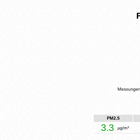
Messungen 
PM2.5
3.3
µg/m³