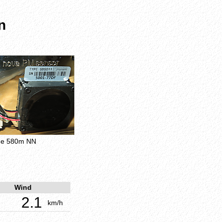
n
öhe 580m NN
Wind
2.1
km/h