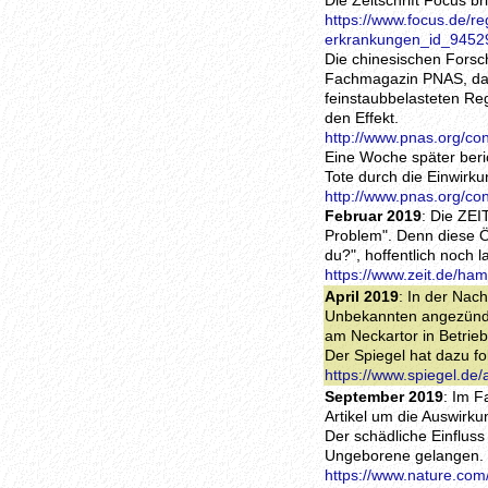
Die Zeitschrift Focus b
https://www.focus.de/re
erkrankungen_id_9452
Die chinesischen Forsc
Fachmagazin PNAS, dass
feinstaubbelasteten Re
den Effekt.
http://www.pnas.org/co
Eine Woche später beri
Tote durch die Einwirk
http://www.pnas.org/co
Februar 2019
: Die ZE
Problem". Denn diese 
du?", hoffentlich noch 
https://www.zeit.de/ha
April 2019
: In der Nac
Unbekannten angezündet
am Neckartor in Betrieb
Der Spiegel hat dazu fo
https://www.spiegel.de
September 2019
: Im F
Artikel um die Auswirk
Der schädliche Einfluss 
Ungeborene gelangen.
https://www.nature.com