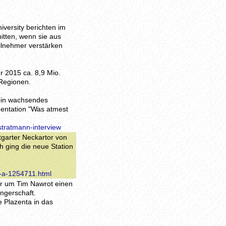
versity berichten im
itten, wenn sie aus
ilnehmer verstärken
r 2015 ca. 8,9 Mio.
 Regionen.
ein wachsendes
entation "Was atmest
stratmann-interview
tgarter Neckartor von
h ging die neue Station
t-a-1254711.html
er um Tim Nawrot einen
ngerschaft.
ie Plazenta in das