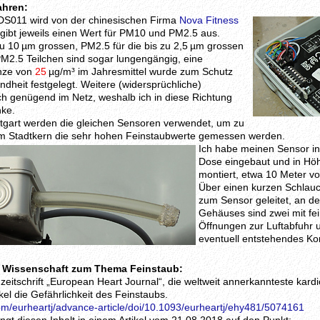
ahren:
DS011 wird von der chinesischen Firma
Nova Fitness
r gibt jeweils einen Wert für PM10 und PM2.5 aus.
zu 10 µm grossen, PM2.5 für die bis zu 2,5 µm grossen
PM2.5 Teilchen sind sogar lungengängig, eine
nze von
25
µg/m³ im Jahresmittel wurde zum Schutz
dheit festgelegt. Weitere (widersprüchliche)
ch genügend im Netz, weshalb ich in diese Richtung
nke.
ttgart werden die gleichen Sensoren verwendet, um zu
 im Stadtkern die sehr hohen Feinstaubwerte gemessen werden.
Ich habe meinen Sensor in
Dose eingebaut und in Höh
montiert, etwa 10 Meter vo
Über einen kurzen Schlauc
zum Sensor geleitet, an de
Gehäuses sind zwei mit fe
Öffnungen zur Luftabfuhr u
eventuell entstehendes K
r Wissenschaft zum Thema Feinstaub:
zeitschrift „European Heart Journal“, die weltweit annerkannteste kardio
kel die Gefährlichkeit des Feinstaubs.
om/eurheartj/advance-article/doi/10.1093/eurheartj/ehy481/5074161