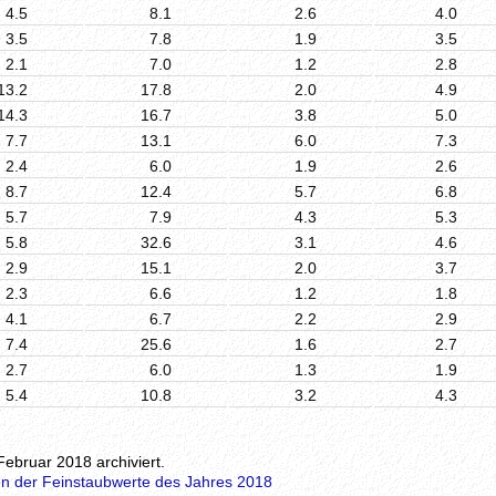
4.5
8.1
2.6
4.0
3.5
7.8
1.9
3.5
2.1
7.0
1.2
2.8
13.2
17.8
2.0
4.9
14.3
16.7
3.8
5.0
7.7
13.1
6.0
7.3
2.4
6.0
1.9
2.6
8.7
12.4
5.7
6.8
5.7
7.9
4.3
5.3
5.8
32.6
3.1
4.6
2.9
15.1
2.0
3.7
2.3
6.6
1.2
1.8
4.1
6.7
2.2
2.9
7.4
25.6
1.6
2.7
2.7
6.0
1.3
1.9
5.4
10.8
3.2
4.3
Februar 2018 archiviert.
n der Feinstaubwerte des Jahres 2018