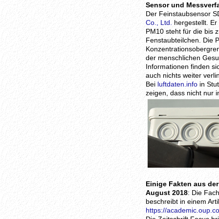
Sensor und Messverf
Der Feinstaubsensor S
Co., Ltd.
hergestellt. E
PM10 steht für die bis 
Fenstaubteilchen. Die 
Konzentrationsobergre
der menschlichen Gesun
Informationen finden si
auch nichts weiter verli
Bei
luftdaten.info
in Stu
zeigen, dass nicht nur
Einige Fakten aus de
August 2018
: Die Fach
beschreibt in einem Arti
https://academic.oup.c