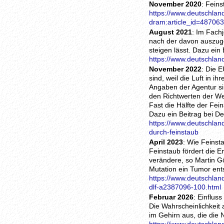
November 2020
: Fein
https://www.deutschland
dram:article_id=487063
August 2021
: Im Fach
nach der davon auszuge
steigen lässt. Dazu ein
https://www.deutschlan
November 2022
: Die 
sind, weil die Luft in 
Angaben der Agentur si
den Richtwerten der We
Fast die Hälfte der Fei
Dazu ein Beitrag bei D
https://www.deutschlan
durch-feinstaub
April 2023
: Wie Feinst
Feinstaub fördert die E
verändere, so Martin G
Mutation ein Tumor ent
https://www.deutschlan
dlf-a2387096-100.html
Februar 2026
: Einflus
Die Wahrscheinlichkeit
im Gehirn aus, die die 