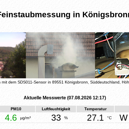
Feinstaubmessung in Königsbron
mit dem SDS011-Sensor in 89551 Königsbronn, Süddeutschland, H
Aktuelle Messwerte (07.08.2026 12:17)
PM10
Luftfeuchtigkeit
Temperatur
4.6
33
27.1
W
µg/m³
%
°C