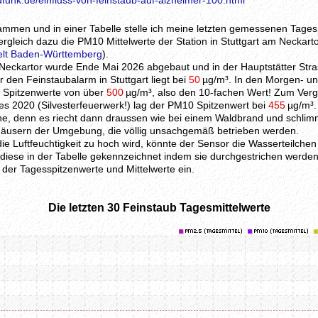
funk.de/einfluss-von-feinstaub-auf-alzheimer-100.html
ammen und in einer Tabelle stelle ich meine letzten gemessenen Tages
rgleich dazu die PM10 Mittelwerte der Station in Stuttgart am Neckarto
elt Baden-Württemberg
).
eckartor wurde Ende Mai 2026 abgebaut und in der Hauptstätter Stra
den Feinstaubalarm in Stuttgart liegt bei
50
µg/m³. In den Morgen- u
l Spitzenwerte von über
500
µg/m³, also den 10-fachen Wert! Zum Vergl
s 2020 (Silvesterfeuerwerk!) lag der PM10 Spitzenwert bei
455
µg/m³.
che, denn es riecht dann draussen wie bei einem Waldbrand und schlim
Häusern der Umgebung, die völlig unsachgemäß betrieben werden.
ie Luftfeuchtigkeit zu hoch wird, könnte der Sensor die Wasserteilche
iese in der Tabelle gekennzeichnet indem sie durchgestrichen werden
 der Tagesspitzenwerte und Mittelwerte ein.
Die letzten 30 Feinstaub Tagesmittelwerte