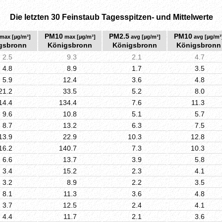
Die letzten 30 Feinstaub Tagesspitzen- und Mittelwerte
PM10
PM2.5
PM10
max [µg/m³]
max [µg/m³]
avg [µg/m³]
avg [µg/m³
gsbronn
Königsbronn
Königsbronn
Königsbronn
2.5
9.3
2.1
4.7
4.8
8.9
1.7
3.5
5.9
12.4
3.6
4.8
21.2
33.5
5.2
8.0
14.4
134.4
7.6
11.3
9.6
10.8
5.1
5.7
8.7
13.2
6.3
7.5
13.9
22.9
10.3
12.8
16.2
140.7
7.3
10.3
6.6
13.7
3.9
5.8
3.4
15.2
2.3
4.1
3.2
8.9
2.2
3.5
8.1
11.3
3.6
4.8
3.7
12.5
2.4
4.1
4.4
11.7
2.1
3.6