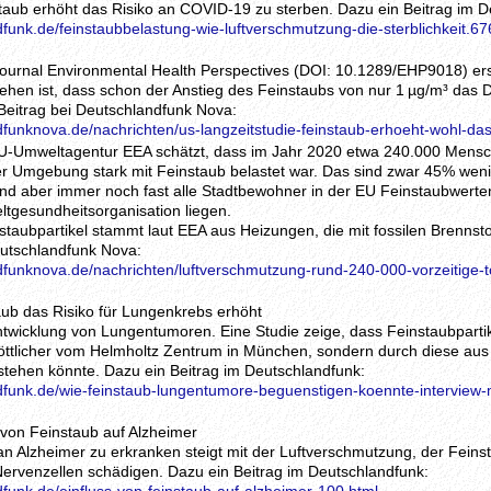
staub erhöht das Risiko an COVID-19 zu sterben. Dazu ein Beitrag im D
funk.de/feinstaubbelastung-wie-luftverschmutzung-die-sterblichkeit.67
journal Environmental Health Perspectives (DOI: 10.1289/EHP9018) ers
hen ist, dass schon der Anstieg des Feinstaubs von nur 1 µg/m³ das
 Beitrag bei Deutschlandfunk Nova:
dfunknova.de/nachrichten/us-langzeitstudie-feinstaub-erhoeht-wohl-da
EU-Umweltagentur EEA schätzt, dass im Jahr 2020 etwa 240.000 Mensc
ihrer Umgebung stark mit Feinstaub belastet war. Das sind zwar 45% wen
nd aber immer noch fast alle Stadtbewohner in der EU Feinstaubwerten
ltgesundheitsorganisation liegen.
nstaubpartikel stammt laut EEA aus Heizungen, die mit fossilen Brennst
eutschlandfunk Nova:
dfunknova.de/nachrichten/luftverschmutzung-rund-240-000-vorzeitige-to
aub das Risiko für Lungenkrebs erhöht
ntwicklung von Lungentumoren. Eine Studie zeige, dass Feinstaubpartik
öttlicher vom Helmholtz Zentrum in München, sondern durch diese au
stehen könnte. Dazu ein Beitrag im Deutschlandfunk:
dfunk.de/wie-feinstaub-lungentumore-beguenstigen-koennte-interview-mi
s von Feinstaub auf Alzheimer
 an Alzheimer zu erkranken steigt mit der Luftverschmutzung, der Fein
Nervenzellen schädigen. Dazu ein Beitrag im Deutschlandfunk: