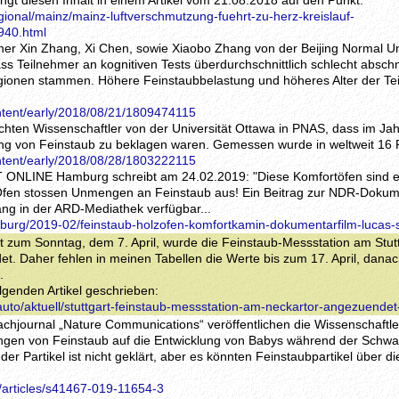
ringt diesen Inhalt in einem Artikel vom 21.08.2018 auf den Punkt:
gional/mainz/mainz-luftverschmutzung-fuehrt-zu-herz-kreislauf-
940.html
her Xin Zhang, Xi Chen, sowie Xiaobo Zhang von der Beijing Normal Uni
 Teilnehmer an kognitiven Tests überdurchschnittlich schlecht abschn
gionen stammen. Höhere Feinstaubbelastung und höheres Alter der Te
ntent/early/2018/08/21/1809474115
chten Wissenschaftler von der Universität Ottawa in PNAS, dass im Jah
ung von Feinstaub zu beklagen waren. Gemessen wurde in weltweit 16
ntent/early/2018/08/28/1803222115
IT ONLINE Hamburg schreibt am 24.02.2019: "Diese Komfortöfen sind 
Öfen stossen Unmengen an Feinstaub aus! Ein Beitrag zur NDR-Dokum
lang in der ARD-Mediathek verfügbar...
mburg/2019-02/feinstaub-holzofen-komfortkamin-dokumentarfilm-lucas-
ht zum Sonntag, dem 7. April, wurde die Feinstaub-Messstation am Stut
. Daher fehlen in meinen Tabellen die Werte bis zum 17. April, danac
.
lgenden Artikel geschrieben:
/auto/aktuell/stuttgart-feinstaub-messstation-am-neckartor-angezuende
achjournal „Nature Communications“ veröffentlichen die Wissenschaftl
ungen von Feinstaub auf die Entwicklung von Babys während der Schwa
der Partikel ist nicht geklärt, aber es könnten Feinstaubpartikel über d
/articles/s41467-019-11654-3