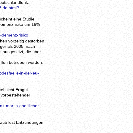
eutschlandfunk:
6.de.html?
cheint eine Studie,
 Demenzrisiko um 16%
s-demenz-risiko
hen vorzeitig gestorben
iger als 2005, nach
 ausgesetzt, die über
offen betrieben werden.
desfaelle-in-der-eu-
el nicht Erbgut
s vorbestehender
t-martin-goettlicher-
staub löst Entzündungen