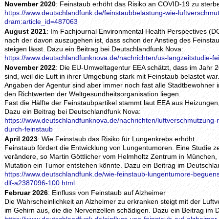
November 2020
: Feinstaub erhöht das Risiko an COVID-19 zu sterb
https://www.deutschlandfunk.de/feinstaubbelastung-wie-luftverschmut
dram:article_id=487063
August 2021
: Im Fachjournal Environmental Health Perspectives (D
nach der davon auszugehen ist, dass schon der Anstieg des Feinst
steigen lässt. Dazu ein Beitrag bei Deutschlandfunk Nova:
https://www.deutschlandfunknova.de/nachrichten/us-langzeitstudie-f
November 2022
: Die EU-Umweltagentur EEA schätzt, dass im Jahr 
sind, weil die Luft in ihrer Umgebung stark mit Feinstaub belastet w
Angaben der Agentur sind aber immer noch fast alle Stadtbewohner i
den Richtwerten der Weltgesundheitsorganisation liegen.
Fast die Hälfte der Feinstaubpartikel stammt laut EEA aus Heizungen,
Dazu ein Beitrag bei Deutschlandfunk Nova:
https://www.deutschlandfunknova.de/nachrichten/luftverschmutzung-r
durch-feinstaub
April 2023
: Wie Feinstaub das Risiko für Lungenkrebs erhöht
Feinstaub fördert die Entwicklung von Lungentumoren. Eine Studie ze
verändere, so Martin Göttlicher vom Helmholtz Zentrum in München,
Mutation ein Tumor entstehen könnte. Dazu ein Beitrag im Deutschla
https://www.deutschlandfunk.de/wie-feinstaub-lungentumore-beguenst
dlf-a2387096-100.html
Februar 2026
: Einfluss von Feinstaub auf Alzheimer
Die Wahrscheinlichkeit an Alzheimer zu erkranken steigt mit der Luf
im Gehirn aus, die die Nervenzellen schädigen. Dazu ein Beitrag im 