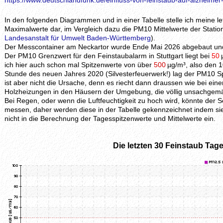
https://www.deutschlandfunk.de/einfluss-von-feinstaub-auf-alzheimer
In den folgenden Diagrammen und in einer Tabelle stelle ich meine 
Maximalwerte dar, im Vergleich dazu die PM10 Mittelwerte der Station
Landesanstalt für Umwelt Baden-Württemberg
).
Der Messcontainer am Neckartor wurde Ende Mai 2026 abgebaut und 
Der PM10 Grenzwert für den Feinstaubalarm in Stuttgart liegt bei
50
ich hier auch schon mal Spitzenwerte von über
500
µg/m³, also den 1
Stunde des neuen Jahres 2020 (Silvesterfeuerwerk!) lag der PM10 S
ist aber nicht die Ursache, denn es riecht dann draussen wie bei ei
Holzheizungen in den Häusern der Umgebung, die völlig unsachgem
Bei Regen, oder wenn die Luftfeuchtigkeit zu hoch wird, könnte der
messen, daher werden diese in der Tabelle gekennzeichnet indem si
nicht in die Berechnung der Tagesspitzenwerte und Mittelwerte ein.
Die letzten 30 Feinstaub Tage