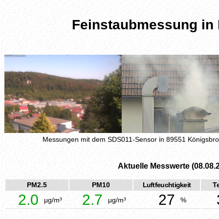
Feinstaubmessung in
Messungen mit dem SDS011-Sensor in 89551 Königsbr
Aktuelle Messwerte (08.08.
PM2.5
PM10
Luftfeuchtigkeit
T
2.0
2.7
27
µg/m³
µg/m³
%