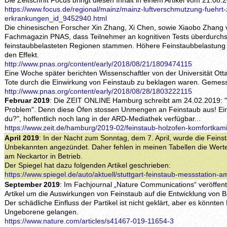
Die Zeitschrift Focus bringt diesen Inhalt in einem Artikel vom 21.08.
https://www.focus.de/regional/mainz/mainz-luftverschmutzung-fuehrt-z
erkrankungen_id_9452940.html
Die chinesischen Forscher Xin Zhang, Xi Chen, sowie Xiaobo Zhang v
Fachmagazin PNAS, dass Teilnehmer an kognitiven Tests überdurchsch
feinstaubbelasteten Regionen stammen. Höhere Feinstaubbelastung u
den Effekt.
http://www.pnas.org/content/early/2018/08/21/1809474115
Eine Woche später berichten Wissenschaftler von der Universität Ott
Tote durch die Einwirkung von Feinstaub zu beklagen waren. Gemess
http://www.pnas.org/content/early/2018/08/28/1803222115
Februar 2019
: Die ZEIT ONLINE Hamburg schreibt am 24.02.2019: 
Problem". Denn diese Öfen stossen Unmengen an Feinstaub aus! Ei
du?", hoffentlich noch lang in der ARD-Mediathek verfügbar...
https://www.zeit.de/hamburg/2019-02/feinstaub-holzofen-komfortkam
April 2019
: In der Nacht zum Sonntag, dem 7. April, wurde die Feins
Unbekannten angezündet. Daher fehlen in meinen Tabellen die Werte 
am Neckartor in Betrieb.
Der Spiegel hat dazu folgenden Artikel geschrieben:
https://www.spiegel.de/auto/aktuell/stuttgart-feinstaub-messstation
September 2019
: Im Fachjournal „Nature Communications“ veröffent
Artikel um die Auswirkungen von Feinstaub auf die Entwicklung von
Der schädliche Einfluss der Partikel ist nicht geklärt, aber es könnten
Ungeborene gelangen.
https://www.nature.com/articles/s41467-019-11654-3