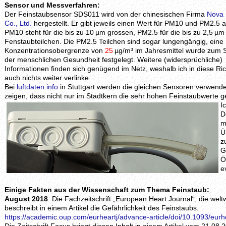
Sensor und Messverfahren:
Der Feinstaubsensor SDS011 wird von der chinesischen Firma
Nova 
Co., Ltd.
hergestellt. Er gibt jeweils einen Wert für PM10 und PM2.5 a
PM10 steht für die bis zu 10 µm grossen, PM2.5 für die bis zu 2,5 µ
Fenstaubteilchen. Die PM2.5 Teilchen sind sogar lungengängig, eine
Konzentrationsobergrenze von
25
µg/m³ im Jahresmittel wurde zum 
der menschlichen Gesundheit festgelegt. Weitere (widersprüchliche)
Informationen finden sich genügend im Netz, weshalb ich in diese Ri
auch nichts weiter verlinke.
Bei
luftdaten.info
in Stuttgart werden die gleichen Sensoren verwende
zeigen, dass nicht nur im Stadtkern die sehr hohen Feinstaubwerte
I
D
m
Ü
z
G
Ö
e
Einige Fakten aus der Wissenschaft zum Thema Feinstaub:
August 2018
: Die Fachzeitschrift „European Heart Journal“, die welt
beschreibt in einem Artikel die Gefährlichkeit des Feinstaubs.
https://academic.oup.com/eurheartj/advance-article/doi/10.1093/eur