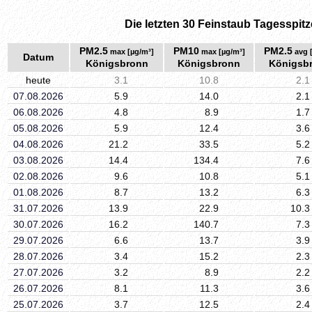
Die letzten 30 Feinstaub Tagesspitz
PM2.5
PM10
PM2.5
max [µg/m³]
max [µg/m³]
avg 
Datum
Königsbronn
Königsbronn
Königsb
heute
3.1
10.8
2.1
07.08.2026
5.9
14.0
2.1
06.08.2026
4.8
8.9
1.7
05.08.2026
5.9
12.4
3.6
04.08.2026
21.2
33.5
5.2
03.08.2026
14.4
134.4
7.6
02.08.2026
9.6
10.8
5.1
01.08.2026
8.7
13.2
6.3
31.07.2026
13.9
22.9
10.3
30.07.2026
16.2
140.7
7.3
29.07.2026
6.6
13.7
3.9
28.07.2026
3.4
15.2
2.3
27.07.2026
3.2
8.9
2.2
26.07.2026
8.1
11.3
3.6
25.07.2026
3.7
12.5
2.4