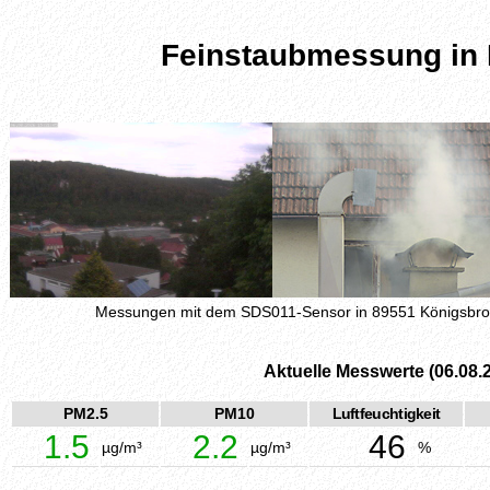
Feinstaubmessung in
Messungen mit dem SDS011-Sensor in 89551 Königsbr
Aktuelle Messwerte (06.08.
PM2.5
PM10
Luftfeuchtigkeit
1.5
2.2
46
µg/m³
µg/m³
%