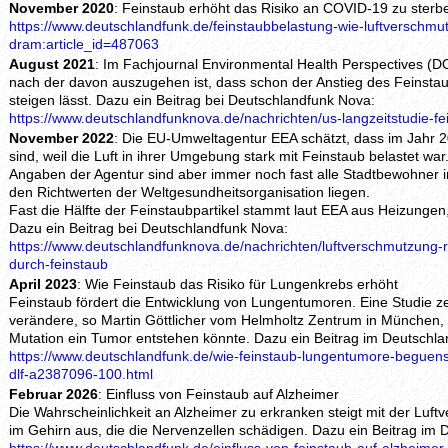
November 2020
: Feinstaub erhöht das Risiko an COVID-19 zu sterb
https://www.deutschlandfunk.de/feinstaubbelastung-wie-luftverschmut
dram:article_id=487063
August 2021
: Im Fachjournal Environmental Health Perspectives (D
nach der davon auszugehen ist, dass schon der Anstieg des Feinst
steigen lässt. Dazu ein Beitrag bei Deutschlandfunk Nova:
https://www.deutschlandfunknova.de/nachrichten/us-langzeitstudie-f
November 2022
: Die EU-Umweltagentur EEA schätzt, dass im Jahr 
sind, weil die Luft in ihrer Umgebung stark mit Feinstaub belastet w
Angaben der Agentur sind aber immer noch fast alle Stadtbewohner i
den Richtwerten der Weltgesundheitsorganisation liegen.
Fast die Hälfte der Feinstaubpartikel stammt laut EEA aus Heizungen,
Dazu ein Beitrag bei Deutschlandfunk Nova:
https://www.deutschlandfunknova.de/nachrichten/luftverschmutzung-r
durch-feinstaub
April 2023
: Wie Feinstaub das Risiko für Lungenkrebs erhöht
Feinstaub fördert die Entwicklung von Lungentumoren. Eine Studie ze
verändere, so Martin Göttlicher vom Helmholtz Zentrum in München,
Mutation ein Tumor entstehen könnte. Dazu ein Beitrag im Deutschla
https://www.deutschlandfunk.de/wie-feinstaub-lungentumore-beguenst
dlf-a2387096-100.html
Februar 2026
: Einfluss von Feinstaub auf Alzheimer
Die Wahrscheinlichkeit an Alzheimer zu erkranken steigt mit der Luf
im Gehirn aus, die die Nervenzellen schädigen. Dazu ein Beitrag im 