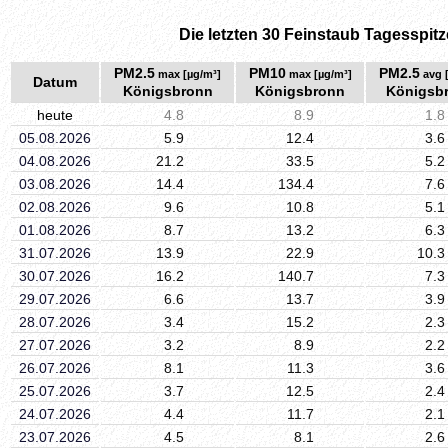
Die letzten 30 Feinstaub Tagesspitz
PM2.5
PM10
PM2.5
max [µg/m³]
max [µg/m³]
avg 
Datum
Königsbronn
Königsbronn
Königsb
heute
4.8
8.9
1.8
05.08.2026
5.9
12.4
3.6
04.08.2026
21.2
33.5
5.2
03.08.2026
14.4
134.4
7.6
02.08.2026
9.6
10.8
5.1
01.08.2026
8.7
13.2
6.3
31.07.2026
13.9
22.9
10.3
30.07.2026
16.2
140.7
7.3
29.07.2026
6.6
13.7
3.9
28.07.2026
3.4
15.2
2.3
27.07.2026
3.2
8.9
2.2
26.07.2026
8.1
11.3
3.6
25.07.2026
3.7
12.5
2.4
24.07.2026
4.4
11.7
2.1
23.07.2026
4.5
8.1
2.6