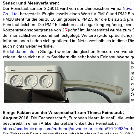
Sensor und Messverfahren:
Der Feinstaubsensor SDS011 wird von der chinesischen Firma
Nova 
Co., Ltd.
hergestellt. Er gibt jeweils einen Wert für PM10 und PM2.5 a
PM10 steht für die bis zu 10 µm grossen, PM2.5 für die bis zu 2,5 µ
Fenstaubteilchen. Die PM2.5 Teilchen sind sogar lungengängig, eine
Konzentrationsobergrenze von
25
µg/m³ im Jahresmittel wurde zum 
der menschlichen Gesundheit festgelegt. Weitere (widersprüchliche)
Informationen finden sich genügend im Netz, weshalb ich in diese Ri
auch nichts weiter verlinke.
Bei
luftdaten.info
in Stuttgart werden die gleichen Sensoren verwende
zeigen, dass nicht nur im Stadtkern die sehr hohen Feinstaubwerte
I
D
m
Ü
z
G
Ö
e
Einige Fakten aus der Wissenschaft zum Thema Feinstaub:
August 2018
: Die Fachzeitschrift „European Heart Journal“, die welt
beschreibt in einem Artikel die Gefährlichkeit des Feinstaubs.
https://academic.oup.com/eurheartj/advance-article/doi/10.1093/eur