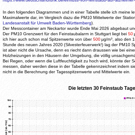
https://www.deutschlandfunk.de/einfluss-von-feinstaub-auf-alzheimer
In den folgenden Diagrammen und in einer Tabelle stelle ich meine 
Maximalwerte dar, im Vergleich dazu die PM10 Mittelwerte der Station
Landesanstalt für Umwelt Baden-Württemberg
).
Der Messcontainer am Neckartor wurde Ende Mai 2026 abgebaut und 
Der PM10 Grenzwert für den Feinstaubalarm in Stuttgart liegt bei
50
ich hier auch schon mal Spitzenwerte von über
500
µg/m³, also den 1
Stunde des neuen Jahres 2020 (Silvesterfeuerwerk!) lag der PM10 S
ist aber nicht die Ursache, denn es riecht dann draussen wie bei ei
Holzheizungen in den Häusern der Umgebung, die völlig unsachgem
Bei Regen, oder wenn die Luftfeuchtigkeit zu hoch wird, könnte der
messen, daher werden diese in der Tabelle gekennzeichnet indem si
nicht in die Berechnung der Tagesspitzenwerte und Mittelwerte ein.
Die letzten 30 Feinstaub Tage