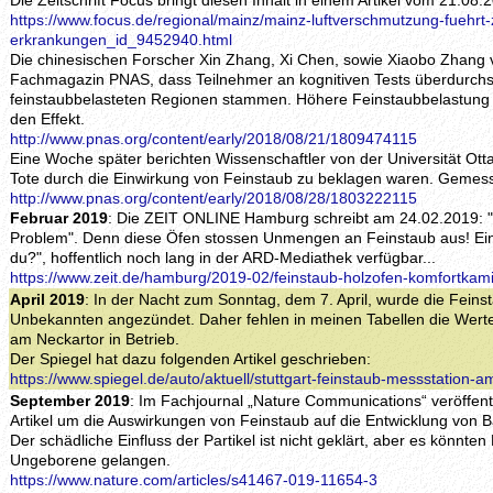
Die Zeitschrift Focus bringt diesen Inhalt in einem Artikel vom 21.08.
https://www.focus.de/regional/mainz/mainz-luftverschmutzung-fuehrt-z
erkrankungen_id_9452940.html
Die chinesischen Forscher Xin Zhang, Xi Chen, sowie Xiaobo Zhang v
Fachmagazin PNAS, dass Teilnehmer an kognitiven Tests überdurchsch
feinstaubbelasteten Regionen stammen. Höhere Feinstaubbelastung u
den Effekt.
http://www.pnas.org/content/early/2018/08/21/1809474115
Eine Woche später berichten Wissenschaftler von der Universität Ott
Tote durch die Einwirkung von Feinstaub zu beklagen waren. Gemess
http://www.pnas.org/content/early/2018/08/28/1803222115
Februar 2019
: Die ZEIT ONLINE Hamburg schreibt am 24.02.2019: 
Problem". Denn diese Öfen stossen Unmengen an Feinstaub aus! Ei
du?", hoffentlich noch lang in der ARD-Mediathek verfügbar...
https://www.zeit.de/hamburg/2019-02/feinstaub-holzofen-komfortkam
April 2019
: In der Nacht zum Sonntag, dem 7. April, wurde die Feins
Unbekannten angezündet. Daher fehlen in meinen Tabellen die Werte 
am Neckartor in Betrieb.
Der Spiegel hat dazu folgenden Artikel geschrieben:
https://www.spiegel.de/auto/aktuell/stuttgart-feinstaub-messstation
September 2019
: Im Fachjournal „Nature Communications“ veröffent
Artikel um die Auswirkungen von Feinstaub auf die Entwicklung von
Der schädliche Einfluss der Partikel ist nicht geklärt, aber es könnten
Ungeborene gelangen.
https://www.nature.com/articles/s41467-019-11654-3