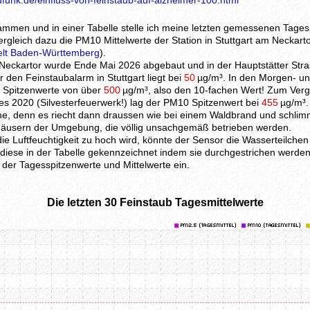
funk.de/einfluss-von-feinstaub-auf-alzheimer-100.html
ammen und in einer Tabelle stelle ich meine letzten gemessenen Tages
rgleich dazu die PM10 Mittelwerte der Station in Stuttgart am Neckarto
elt Baden-Württemberg
).
eckartor wurde Ende Mai 2026 abgebaut und in der Hauptstätter Stra
den Feinstaubalarm in Stuttgart liegt bei
50
µg/m³. In den Morgen- u
l Spitzenwerte von über
500
µg/m³, also den 10-fachen Wert! Zum Vergl
s 2020 (Silvesterfeuerwerk!) lag der PM10 Spitzenwert bei
455
µg/m³.
che, denn es riecht dann draussen wie bei einem Waldbrand und schlim
Häusern der Umgebung, die völlig unsachgemäß betrieben werden.
ie Luftfeuchtigkeit zu hoch wird, könnte der Sensor die Wasserteilche
iese in der Tabelle gekennzeichnet indem sie durchgestrichen werden
 der Tagesspitzenwerte und Mittelwerte ein.
Die letzten 30 Feinstaub Tagesmittelwerte