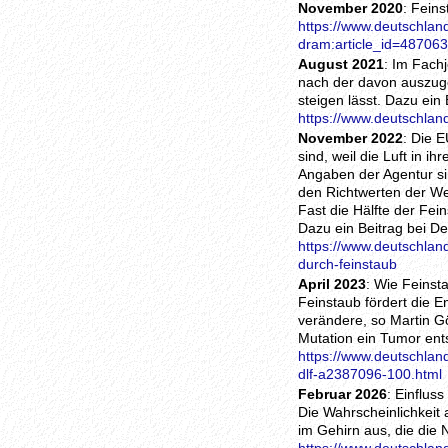
November 2020
: Fein
https://www.deutschland
dram:article_id=487063
August 2021
: Im Fach
nach der davon auszuge
steigen lässt. Dazu ein
https://www.deutschlan
November 2022
: Die 
sind, weil die Luft in 
Angaben der Agentur si
den Richtwerten der We
Fast die Hälfte der Fei
Dazu ein Beitrag bei D
https://www.deutschlan
durch-feinstaub
April 2023
: Wie Feinst
Feinstaub fördert die E
verändere, so Martin G
Mutation ein Tumor ent
https://www.deutschlan
dlf-a2387096-100.html
Februar 2026
: Einflus
Die Wahrscheinlichkeit
im Gehirn aus, die die 