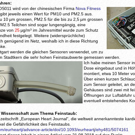
ahren:
DS011 wird von der chinesischen Firma
Nova Fitness
r gibt jeweils einen Wert für PM10 und PM2.5 aus.
zu 10 µm grossen, PM2.5 für die bis zu 2,5 µm grossen
PM2.5 Teilchen sind sogar lungengängig, eine
nze von
25
µg/m³ im Jahresmittel wurde zum Schutz
dheit festgelegt. Weitere (widersprüchliche)
ch genügend im Netz, weshalb ich in diese Richtung
nke.
ttgart werden die gleichen Sensoren verwendet, um zu
 im Stadtkern die sehr hohen Feinstaubwerte gemessen werden.
Ich habe meinen Sensor in
Dose eingebaut und in Höh
montiert, etwa 10 Meter vo
Über einen kurzen Schlauc
zum Sensor geleitet, an de
Gehäuses sind zwei mit fe
Öffnungen zur Luftabfuhr u
eventuell entstehendes K
r Wissenschaft zum Thema Feinstaub:
zeitschrift „European Heart Journal“, die weltweit annerkannteste kardio
kel die Gefährlichkeit des Feinstaubs.
om/eurheartj/advance-article/doi/10.1093/eurheartj/ehy481/5074161