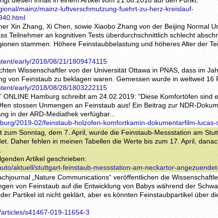
ringt diesen Inhalt in einem Artikel vom 21.08.2018 auf den Punkt:
gional/mainz/mainz-luftverschmutzung-fuehrt-zu-herz-kreislauf-
940.html
her Xin Zhang, Xi Chen, sowie Xiaobo Zhang von der Beijing Normal Uni
 Teilnehmer an kognitiven Tests überdurchschnittlich schlecht abschn
gionen stammen. Höhere Feinstaubbelastung und höheres Alter der Te
ntent/early/2018/08/21/1809474115
chten Wissenschaftler von der Universität Ottawa in PNAS, dass im Jah
ung von Feinstaub zu beklagen waren. Gemessen wurde in weltweit 16
ntent/early/2018/08/28/1803222115
IT ONLINE Hamburg schreibt am 24.02.2019: "Diese Komfortöfen sind 
Öfen stossen Unmengen an Feinstaub aus! Ein Beitrag zur NDR-Dokum
lang in der ARD-Mediathek verfügbar...
mburg/2019-02/feinstaub-holzofen-komfortkamin-dokumentarfilm-lucas-
ht zum Sonntag, dem 7. April, wurde die Feinstaub-Messstation am Stut
. Daher fehlen in meinen Tabellen die Werte bis zum 17. April, danac
.
lgenden Artikel geschrieben:
/auto/aktuell/stuttgart-feinstaub-messstation-am-neckartor-angezuende
achjournal „Nature Communications“ veröffentlichen die Wissenschaftl
ungen von Feinstaub auf die Entwicklung von Babys während der Schwa
der Partikel ist nicht geklärt, aber es könnten Feinstaubpartikel über d
/articles/s41467-019-11654-3