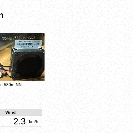
n
öhe 580m NN
Wind
2.3
km/h