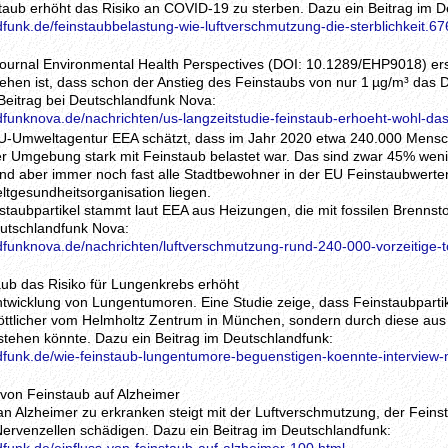
staub erhöht das Risiko an COVID-19 zu sterben. Dazu ein Beitrag im D
funk.de/feinstaubbelastung-wie-luftverschmutzung-die-sterblichkeit.67
journal Environmental Health Perspectives (DOI: 10.1289/EHP9018) ers
hen ist, dass schon der Anstieg des Feinstaubs von nur 1 µg/m³ das
 Beitrag bei Deutschlandfunk Nova:
dfunknova.de/nachrichten/us-langzeitstudie-feinstaub-erhoeht-wohl-da
EU-Umweltagentur EEA schätzt, dass im Jahr 2020 etwa 240.000 Mensc
ihrer Umgebung stark mit Feinstaub belastet war. Das sind zwar 45% wen
nd aber immer noch fast alle Stadtbewohner in der EU Feinstaubwerten
ltgesundheitsorganisation liegen.
nstaubpartikel stammt laut EEA aus Heizungen, die mit fossilen Brennst
eutschlandfunk Nova:
dfunknova.de/nachrichten/luftverschmutzung-rund-240-000-vorzeitige-to
aub das Risiko für Lungenkrebs erhöht
ntwicklung von Lungentumoren. Eine Studie zeige, dass Feinstaubpartik
öttlicher vom Helmholtz Zentrum in München, sondern durch diese au
stehen könnte. Dazu ein Beitrag im Deutschlandfunk:
dfunk.de/wie-feinstaub-lungentumore-beguenstigen-koennte-interview-mi
s von Feinstaub auf Alzheimer
 an Alzheimer zu erkranken steigt mit der Luftverschmutzung, der Fein
Nervenzellen schädigen. Dazu ein Beitrag im Deutschlandfunk: