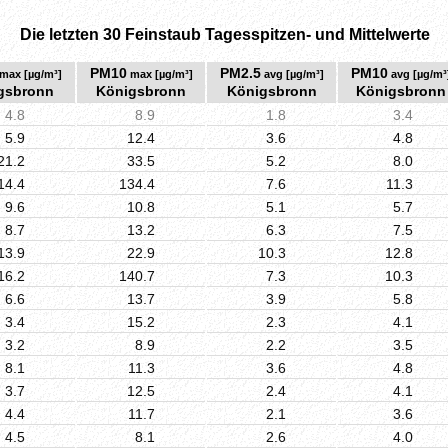
Die letzten 30 Feinstaub Tagesspitzen- und Mittelwerte
PM10
PM2.5
PM10
max [µg/m³]
max [µg/m³]
avg [µg/m³]
avg [µg/m³
gsbronn
Königsbronn
Königsbronn
Königsbronn
4.8
8.9
1.8
3.4
5.9
12.4
3.6
4.8
21.2
33.5
5.2
8.0
14.4
134.4
7.6
11.3
9.6
10.8
5.1
5.7
8.7
13.2
6.3
7.5
13.9
22.9
10.3
12.8
16.2
140.7
7.3
10.3
6.6
13.7
3.9
5.8
3.4
15.2
2.3
4.1
3.2
8.9
2.2
3.5
8.1
11.3
3.6
4.8
3.7
12.5
2.4
4.1
4.4
11.7
2.1
3.6
4.5
8.1
2.6
4.0