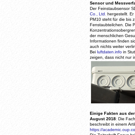
Sensor und Messverf
Der Feinstaubsensor S
Co., Ltd.
hergestellt. E
PM10 steht für die bis 
Fenstaubteilchen. Die 
Konzentrationsobergre
der menschlichen Gesun
Informationen finden si
auch nichts weiter verli
Bei
luftdaten.info
in Stu
zeigen, dass nicht nur
Einige Fakten aus de
August 2018
: Die Fach
beschreibt in einem Arti
https://academic.oup.c