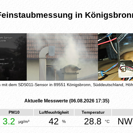
Feinstaubmessung in Königsbron
mit dem SDS011-Sensor in 89551 Königsbronn, Süddeutschland, H
Aktuelle Messwerte (06.08.2026 17:35)
PM10
Luftfeuchtigkeit
Temperatur
3.2
42
28.8
NW
µg/m³
%
°C