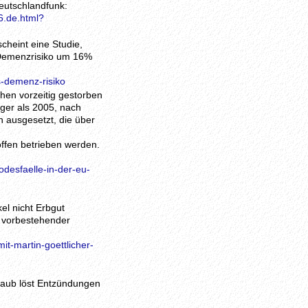
eutschlandfunk:
6.de.html?
cheint eine Studie,
 Demenzrisiko um 16%
s-demenz-risiko
hen vorzeitig gestorben
iger als 2005, nach
 ausgesetzt, die über
offen betrieben werden.
desfaelle-in-der-eu-
el nicht Erbgut
s vorbestehender
t-martin-goettlicher-
staub löst Entzündungen