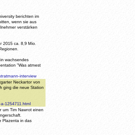
versity berichten im
itten, wenn sie aus
ilnehmer verstärken
r 2015 ca. 8,9 Mio.
 Regionen.
ein wachsendes
entation "Was atmest
stratmann-interview
tgarter Neckartor von
h ging die neue Station
t-a-1254711.html
er um Tim Nawrot einen
ngerschaft.
ie Plazenta in das