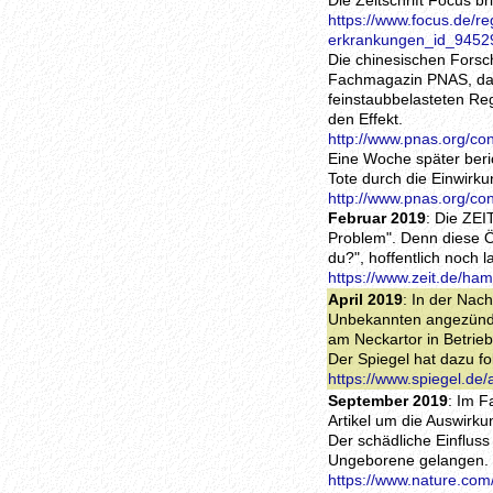
Die Zeitschrift Focus b
https://www.focus.de/re
erkrankungen_id_9452
Die chinesischen Forsc
Fachmagazin PNAS, dass
feinstaubbelasteten Re
den Effekt.
http://www.pnas.org/co
Eine Woche später beri
Tote durch die Einwirk
http://www.pnas.org/co
Februar 2019
: Die ZE
Problem". Denn diese 
du?", hoffentlich noch 
https://www.zeit.de/ha
April 2019
: In der Nac
Unbekannten angezündet
am Neckartor in Betrieb
Der Spiegel hat dazu fo
https://www.spiegel.de
September 2019
: Im F
Artikel um die Auswirk
Der schädliche Einfluss 
Ungeborene gelangen.
https://www.nature.com