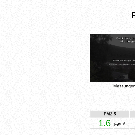
Messungen 
PM2.5
1.6
µg/m³