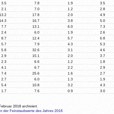
3.5
7.8
1.9
3.5
2.1
7.0
1.2
2.8
13.2
17.8
2.0
4.9
14.3
16.7
3.8
5.0
7.7
13.1
6.0
7.3
2.4
6.0
1.9
2.6
8.7
12.4
5.7
6.8
5.7
7.9
4.3
5.3
5.8
32.6
3.1
4.6
2.9
15.1
2.0
3.7
2.3
6.6
1.2
1.8
4.1
6.7
2.2
2.9
7.4
25.6
1.6
2.7
2.7
6.0
1.3
1.9
5.4
10.8
3.2
4.3
1.7
7.6
0.9
3.0
Februar 2018 archiviert.
n der Feinstaubwerte des Jahres 2018