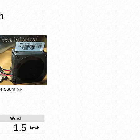
n
öhe 580m NN
Wind
1.5
km/h