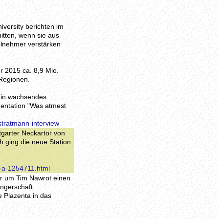
versity berichten im
itten, wenn sie aus
ilnehmer verstärken
r 2015 ca. 8,9 Mio.
 Regionen.
ein wachsendes
entation "Was atmest
stratmann-interview
tgarter Neckartor von
h ging die neue Station
t-a-1254711.html
er um Tim Nawrot einen
ngerschaft.
ie Plazenta in das