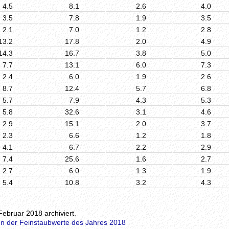
4.5
8.1
2.6
4.0
3.5
7.8
1.9
3.5
2.1
7.0
1.2
2.8
13.2
17.8
2.0
4.9
14.3
16.7
3.8
5.0
7.7
13.1
6.0
7.3
2.4
6.0
1.9
2.6
8.7
12.4
5.7
6.8
5.7
7.9
4.3
5.3
5.8
32.6
3.1
4.6
2.9
15.1
2.0
3.7
2.3
6.6
1.2
1.8
4.1
6.7
2.2
2.9
7.4
25.6
1.6
2.7
2.7
6.0
1.3
1.9
5.4
10.8
3.2
4.3
Februar 2018 archiviert.
n der Feinstaubwerte des Jahres 2018