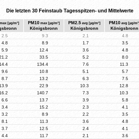
Die letzten 30 Feinstaub Tagesspitzen- und Mittelwerte
PM10
PM2.5
PM10
max [µg/m³]
max [µg/m³]
avg [µg/m³]
avg [µg/m³
gsbronn
Königsbronn
Königsbronn
Königsbronn
2.5
9.3
2.1
4.8
4.8
8.9
1.7
3.5
5.9
12.4
3.6
4.8
21.2
33.5
5.2
8.0
14.4
134.4
7.6
11.3
9.6
10.8
5.1
5.7
8.7
13.2
6.3
7.5
13.9
22.9
10.3
12.8
16.2
140.7
7.3
10.3
6.6
13.7
3.9
5.8
3.4
15.2
2.3
4.1
3.2
8.9
2.2
3.5
8.1
11.3
3.6
4.8
3.7
12.5
2.4
4.1
4.4
11.7
2.1
3.6