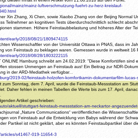
ringt diesen Inhalt in einem Artikel vom 21.08.2018 auf den Punkt:
gional/mainz/mainz-luftverschmutzung-fuehrt-zu-herz-kreislauf-
940.html
her Xin Zhang, Xi Chen, sowie Xiaobo Zhang von der Beijing Normal Uni
 Teilnehmer an kognitiven Tests überdurchschnittlich schlecht abschn
gionen stammen. Höhere Feinstaubbelastung und höheres Alter der Te
ntent/early/2018/08/21/1809474115
chten Wissenschaftler von der Universität Ottawa in PNAS, dass im Jah
ung von Feinstaub zu beklagen waren. Gemessen wurde in weltweit 16
ntent/early/2018/08/28/1803222115
IT ONLINE Hamburg schreibt am 24.02.2019: "Diese Komfortöfen sind 
Öfen stossen Unmengen an Feinstaub aus! Ein Beitrag zur NDR-Dokum
lang in der ARD-Mediathek verfügbar...
mburg/2019-02/feinstaub-holzofen-komfortkamin-dokumentarfilm-lucas-
ht zum Sonntag, dem 7. April, wurde die Feinstaub-Messstation am Stut
. Daher fehlen in meinen Tabellen die Werte bis zum 17. April, danac
.
lgenden Artikel geschrieben:
/auto/aktuell/stuttgart-feinstaub-messstation-am-neckartor-angezuende
achjournal „Nature Communications“ veröffentlichen die Wissenschaftl
ungen von Feinstaub auf die Entwicklung von Babys während der Schwa
der Partikel ist nicht geklärt, aber es könnten Feinstaubpartikel über d
/articles/s41467-019-11654-3