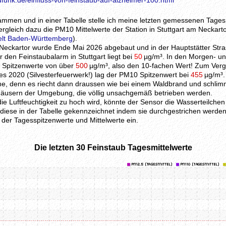
funk.de/einfluss-von-feinstaub-auf-alzheimer-100.html
ammen und in einer Tabelle stelle ich meine letzten gemessenen Tages
rgleich dazu die PM10 Mittelwerte der Station in Stuttgart am Neckarto
elt Baden-Württemberg
).
eckartor wurde Ende Mai 2026 abgebaut und in der Hauptstätter Stra
den Feinstaubalarm in Stuttgart liegt bei
50
µg/m³. In den Morgen- u
l Spitzenwerte von über
500
µg/m³, also den 10-fachen Wert! Zum Vergl
s 2020 (Silvesterfeuerwerk!) lag der PM10 Spitzenwert bei
455
µg/m³.
che, denn es riecht dann draussen wie bei einem Waldbrand und schlim
Häusern der Umgebung, die völlig unsachgemäß betrieben werden.
ie Luftfeuchtigkeit zu hoch wird, könnte der Sensor die Wasserteilche
iese in der Tabelle gekennzeichnet indem sie durchgestrichen werden
 der Tagesspitzenwerte und Mittelwerte ein.
Die letzten 30 Feinstaub Tagesmittelwerte