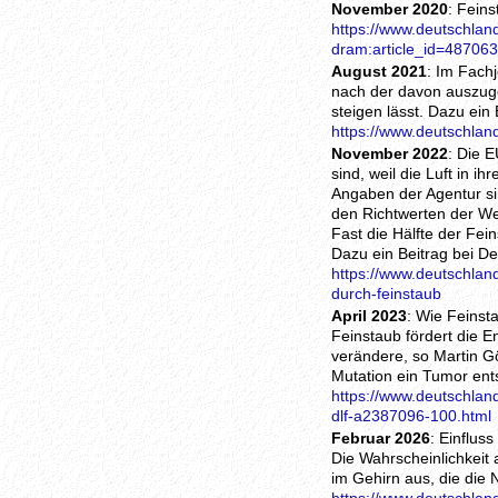
November 2020
: Fein
https://www.deutschland
dram:article_id=487063
August 2021
: Im Fach
nach der davon auszuge
steigen lässt. Dazu ein
https://www.deutschlan
November 2022
: Die 
sind, weil die Luft in 
Angaben der Agentur si
den Richtwerten der We
Fast die Hälfte der Fei
Dazu ein Beitrag bei D
https://www.deutschlan
durch-feinstaub
April 2023
: Wie Feinst
Feinstaub fördert die E
verändere, so Martin G
Mutation ein Tumor ent
https://www.deutschlan
dlf-a2387096-100.html
Februar 2026
: Einflus
Die Wahrscheinlichkeit
im Gehirn aus, die die 