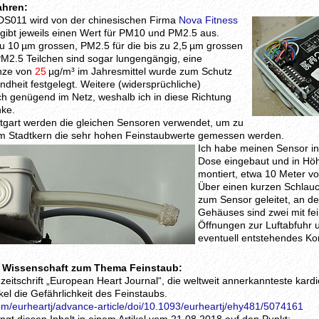
ahren:
DS011 wird von der chinesischen Firma
Nova Fitness
r gibt jeweils einen Wert für PM10 und PM2.5 aus.
zu 10 µm grossen, PM2.5 für die bis zu 2,5 µm grossen
PM2.5 Teilchen sind sogar lungengängig, eine
nze von
25
µg/m³ im Jahresmittel wurde zum Schutz
dheit festgelegt. Weitere (widersprüchliche)
ch genügend im Netz, weshalb ich in diese Richtung
nke.
ttgart werden die gleichen Sensoren verwendet, um zu
 im Stadtkern die sehr hohen Feinstaubwerte gemessen werden.
Ich habe meinen Sensor in
Dose eingebaut und in Höh
montiert, etwa 10 Meter vo
Über einen kurzen Schlauc
zum Sensor geleitet, an de
Gehäuses sind zwei mit fe
Öffnungen zur Luftabfuhr u
eventuell entstehendes K
r Wissenschaft zum Thema Feinstaub:
zeitschrift „European Heart Journal“, die weltweit annerkannteste kardio
kel die Gefährlichkeit des Feinstaubs.
om/eurheartj/advance-article/doi/10.1093/eurheartj/ehy481/5074161