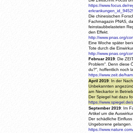
Die Zeitschrift Focus b
https://www.focus.de/re
erkrankungen_id_9452
Die chinesischen Forsc
Fachmagazin PNAS, dass
feinstaubbelasteten Re
den Effekt.
http://www.pnas.org/co
Eine Woche später beri
Tote durch die Einwirk
http://www.pnas.org/co
Februar 2019
: Die ZE
Problem". Denn diese 
du?", hoffentlich noch 
https://www.zeit.de/ha
April 2019
: In der Nac
Unbekannten angezündet
am Neckartor in Betrieb
Der Spiegel hat dazu fo
https://www.spiegel.de
September 2019
: Im F
Artikel um die Auswirk
Der schädliche Einfluss 
Ungeborene gelangen.
https://www.nature.com