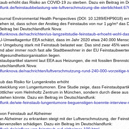
staub erhöht das Risiko an COVID-19 zu sterben. Dazu ein Beitrag im D
funk.de/feinstaubbelastung-wie-luftverschmutzung-die-sterblichkeit.67
journal Environmental Health Perspectives (DOI: 10.1289/EHP9018) ers
hen ist, dass schon der Anstieg des Feinstaubs von nur 1 µg/m³ das
 Beitrag bei Deutschlandfunk Nova:
dfunknova.de/nachrichten/us-langzeitstudie-feinstaub-erhoeht-wohl-da
EU-Umweltagentur EEA schätzt, dass im Jahr 2020 etwa 240.000 Mensc
ihrer Umgebung stark mit Feinstaub belastet war. Das sind zwar 45% wen
nd aber immer noch fast alle Stadtbewohner in der EU Feinstaubwerten
ltgesundheitsorganisation liegen.
nstaubpartikel stammt laut EEA aus Heizungen, die mit fossilen Brennst
eutschlandfunk Nova:
dfunknova.de/nachrichten/luftverschmutzung-rund-240-000-vorzeitige-to
aub das Risiko für Lungenkrebs erhöht
ntwicklung von Lungentumoren. Eine Studie zeige, dass Feinstaubpartik
öttlicher vom Helmholtz Zentrum in München, sondern durch diese au
stehen könnte. Dazu ein Beitrag im Deutschlandfunk:
dfunk.de/wie-feinstaub-lungentumore-beguenstigen-koennte-interview-mi
s von Feinstaub auf Alzheimer
 an Alzheimer zu erkranken steigt mit der Luftverschmutzung, der Fein
Nervenzellen schädigen. Dazu ein Beitrag im Deutschlandfunk: