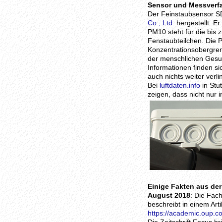
Sensor und Messverf
Der Feinstaubsensor S
Co., Ltd.
hergestellt. E
PM10 steht für die bis 
Fenstaubteilchen. Die 
Konzentrationsobergre
der menschlichen Gesun
Informationen finden si
auch nichts weiter verli
Bei
luftdaten.info
in Stu
zeigen, dass nicht nur
Einige Fakten aus de
August 2018
: Die Fach
beschreibt in einem Arti
https://academic.oup.c