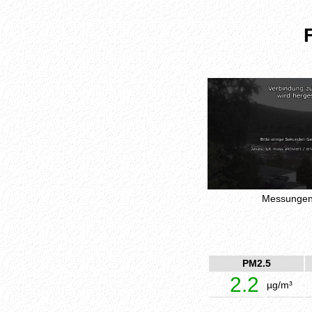
Messungen 
PM2.5
2.2
µg/m³