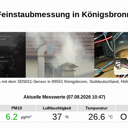
Feinstaubmessung in Königsbron
mit dem SDS011-Sensor in 89551 Königsbronn, Süddeutschland, H
Aktuelle Messwerte (07.08.2026 10:47)
PM10
Luftfeuchtigkeit
Temperatur
6.2
37
26.6
O
µg/m³
%
°C