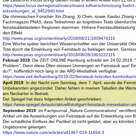
Die Zeitschrift Focus bringt diesen Inhalt in einem Artikel vom 21.08.
https://www.focus.de/regional/mainz/mainz-luftverschmutzung-fuehrt-z
erkrankungen_id_9452940.html
Die chinesischen Forscher Xin Zhang, Xi Chen, sowie Xiaobo Zhang v
Fachmagazin PNAS, dass Teilnehmer an kognitiven Tests überdurchsch
feinstaubbelasteten Regionen stammen. Höhere Feinstaubbelastung u
den Effekt.
http://www.pnas.org/content/early/2018/08/21/1809474115
Eine Woche später berichten Wissenschaftler von der Universität Ott
Tote durch die Einwirkung von Feinstaub zu beklagen waren. Gemess
http://www.pnas.org/content/early/2018/08/28/1803222115
Februar 2019
: Die ZEIT ONLINE Hamburg schreibt am 24.02.2019: 
Problem". Denn diese Öfen stossen Unmengen an Feinstaub aus! Ei
du?", hoffentlich noch lang in der ARD-Mediathek verfügbar...
https://www.zeit.de/hamburg/2019-02/feinstaub-holzofen-komfortkam
April 2019
: In der Nacht zum Sonntag, dem 7. April, wurde die Feins
Unbekannten angezündet. Daher fehlen in meinen Tabellen die Werte 
am Neckartor in Betrieb.
Der Spiegel hat dazu folgenden Artikel geschrieben:
https://www.spiegel.de/auto/aktuell/stuttgart-feinstaub-messstation
September 2019
: Im Fachjournal „Nature Communications“ veröffent
Artikel um die Auswirkungen von Feinstaub auf die Entwicklung von
Der schädliche Einfluss der Partikel ist nicht geklärt, aber es könnten
Ungeborene gelangen.
https://www.nature.com/articles/s41467-019-11654-3