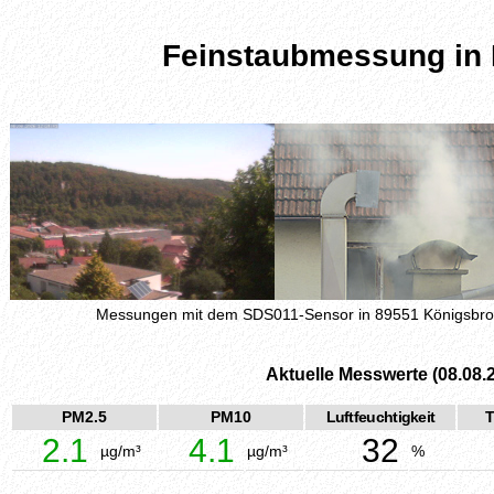
Feinstaubmessung in
Messungen mit dem SDS011-Sensor in 89551 Königsbr
Aktuelle Messwerte (08.08.
PM2.5
PM10
Luftfeuchtigkeit
T
2.1
4.1
32
µg/m³
µg/m³
%