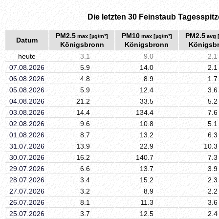
Die letzten 30 Feinstaub Tagesspitz
PM2.5
PM10
PM2.5
max [µg/m³]
max [µg/m³]
avg 
Datum
Königsbronn
Königsbronn
Königsb
heute
3.1
9.0
2.1
07.08.2026
5.9
14.0
2.1
06.08.2026
4.8
8.9
1.7
05.08.2026
5.9
12.4
3.6
04.08.2026
21.2
33.5
5.2
03.08.2026
14.4
134.4
7.6
02.08.2026
9.6
10.8
5.1
01.08.2026
8.7
13.2
6.3
31.07.2026
13.9
22.9
10.3
30.07.2026
16.2
140.7
7.3
29.07.2026
6.6
13.7
3.9
28.07.2026
3.4
15.2
2.3
27.07.2026
3.2
8.9
2.2
26.07.2026
8.1
11.3
3.6
25.07.2026
3.7
12.5
2.4