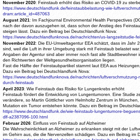
November 2020
: Feinstaub erhöht das Risiko an COVID-19 zu sterb
https://www.deutschlandfunk.de/feinstaubbelastung-wie-luftverschmut
dram:article_id=487063
August 2021
: Im Fachjournal Environmental Health Perspectives (D
nach der davon auszugehen ist, dass schon der Anstieg des Feinst
steigen lässt. Dazu ein Beitrag bei Deutschlandfunk Nova:
https://www.deutschlandfunknova.de/nachrichten/us-langzeitstudie-f
November 2022
: Die EU-Umweltagentur EEA schätzt, dass im Jahr 
sind, weil die Luft in ihrer Umgebung stark mit Feinstaub belastet w
Angaben der Agentur sind aber immer noch fast alle Stadtbewohner i
den Richtwerten der Weltgesundheitsorganisation liegen.
Fast die Hälfte der Feinstaubpartikel stammt laut EEA aus Heizungen,
Dazu ein Beitrag bei Deutschlandfunk Nova:
https://www.deutschlandfunknova.de/nachrichten/luftverschmutzung-r
durch-feinstaub
April 2023
: Wie Feinstaub das Risiko für Lungenkrebs erhöht
Feinstaub fördert die Entwicklung von Lungentumoren. Eine Studie ze
verändere, so Martin Göttlicher vom Helmholtz Zentrum in München,
Mutation ein Tumor entstehen könnte. Dazu ein Beitrag im Deutschla
https://www.deutschlandfunk.de/wie-feinstaub-lungentumore-beguenst
dlf-a2387096-100.html
Februar 2026
: Einfluss von Feinstaub auf Alzheimer
Die Wahrscheinlichkeit an Alzheimer zu erkranken steigt mit der Luf
im Gehirn aus, die die Nervenzellen schädigen. Dazu ein Beitrag im 