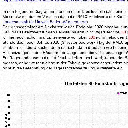
https://www.deutschlandfunk.de/einfluss-von-feinstaub-auf-alzheimer
In den folgenden Diagrammen und in einer Tabelle stelle ich meine 
Maximalwerte dar, im Vergleich dazu die PM10 Mittelwerte der Station
Landesanstalt für Umwelt Baden-Württemberg
).
Der Messcontainer am Neckartor wurde Ende Mai 2026 abgebaut und 
Der PM10 Grenzwert für den Feinstaubalarm in Stuttgart liegt bei
50
ich hier auch schon mal Spitzenwerte von über
500
µg/m³, also den 1
Stunde des neuen Jahres 2020 (Silvesterfeuerwerk!) lag der PM10 S
ist aber nicht die Ursache, denn es riecht dann draussen wie bei ei
Holzheizungen in den Häusern der Umgebung, die völlig unsachgem
Bei Regen, oder wenn die Luftfeuchtigkeit zu hoch wird, könnte der
messen, daher werden diese in der Tabelle gekennzeichnet indem si
nicht in die Berechnung der Tagesspitzenwerte und Mittelwerte ein.
Die letzten 30 Feinstaub Tage