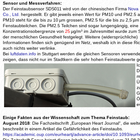
Sensor und Messverfahren:
Der Feinstaubsensor SDS011 wird von der chinesischen Firma
Nova 
Co., Ltd.
hergestellt. Er gibt jeweils einen Wert für PM10 und PM2.5 a
PM10 steht für die bis zu 10 µm grossen, PM2.5 für die bis zu 2,5 µ
Fenstaubteilchen. Die PM2.5 Teilchen sind sogar lungengängig, eine
Konzentrationsobergrenze von
25
µg/m³ im Jahresmittel wurde zum 
der menschlichen Gesundheit festgelegt. Weitere (widersprüchliche)
Informationen finden sich genügend im Netz, weshalb ich in diese Ri
auch nichts weiter verlinke.
Bei
luftdaten.info
in Stuttgart werden die gleichen Sensoren verwende
zeigen, dass nicht nur im Stadtkern die sehr hohen Feinstaubwerte
I
D
m
Ü
z
G
Ö
e
Einige Fakten aus der Wissenschaft zum Thema Feinstaub:
August 2018
: Die Fachzeitschrift „European Heart Journal“, die welt
beschreibt in einem Artikel die Gefährlichkeit des Feinstaubs.
https://academic.oup.com/eurheartj/advance-article/doi/10.1093/eur